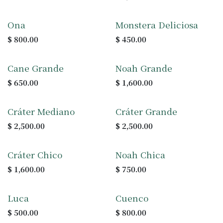
+ colores
Ona
Monstera Deliciosa
$
800.00
$
450.00
+ colores
+ colores
Cane Grande
Noah Grande
$
650.00
$
1,600.00
Cráter Mediano
Cráter Grande
$
2,500.00
$
2,500.00
+ colores
Cráter Chico
Noah Chica
$
1,600.00
$
750.00
+ colores
Luca
Cuenco
$
500.00
$
800.00