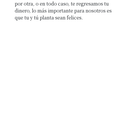
por otra, o en todo caso, te regresamos tu
dinero, lo más importante para nosotros es
que tu y tú planta sean felices.
Pagos
¿Cuáles son las formas de pago?
Aceptamos pagos por medio de cualquier
tarjeta de crédito o débito a través de PayPal.
También aceptamos transferencia bancaria,
solo nos tienes que mandar tu comprobante de
pago a
hola@quina.mx
, incluyendo tu número
de referencia.