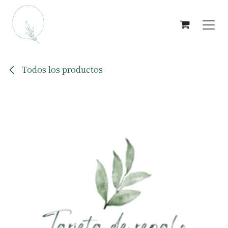
Ir al contenido
Todos los productos