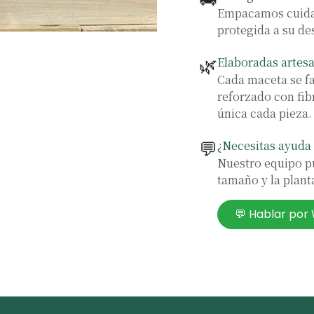
Empacamos cuidad
protegida a su de
🌿
Elaboradas artes
Cada maceta se f
reforzado con fib
única cada pieza.
💬
¿Necesitas ayuda 
Nuestro equipo pu
tamaño y la planta
💬 Hablar po