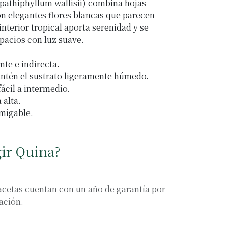
pathiphyllum wallisii) combina hojas
on elegantes flores blancas que parecen
 interior tropical aporta serenidad y se
pacios con luz suave.
nte e indirecta.
antén el sustrato ligeramente húmedo.
fácil a intermedio.
alta.
migable.
gir Quina?
cetas cuentan con un año de garantía por
ación.