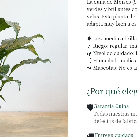
La cuna de Moisés (S
verdes y brillantes c
velas. Esta planta de
adapta muy bien a es
☀️ Luz: media a brilla
💧 Riego: regular; m
🌿 Nivel de cuidado: 
💨 Humedad: media a 
🐾 Mascotas: No es a
¿Por qué ele
🛡️
Garantía Quina
Todas nuestras ma
defectos de fabric
🚚
Entrega cuidada