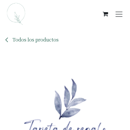
Ir al contenido
Todos los productos