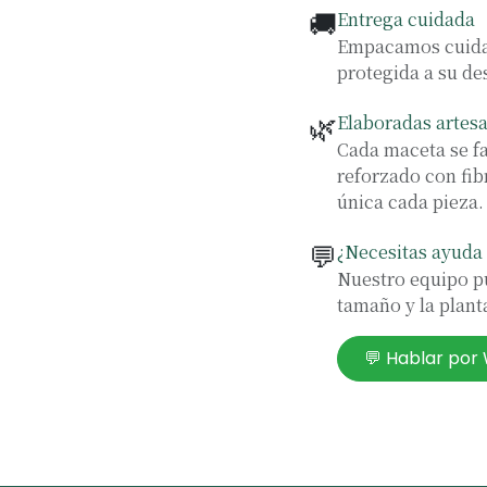
🚚
Entrega cuidada
Empacamos cuidad
protegida a su de
🌿
Elaboradas artes
Cada maceta se f
reforzado con fib
única cada pieza.
💬
¿Necesitas ayuda 
Nuestro equipo pu
tamaño y la planta
💬 Hablar po