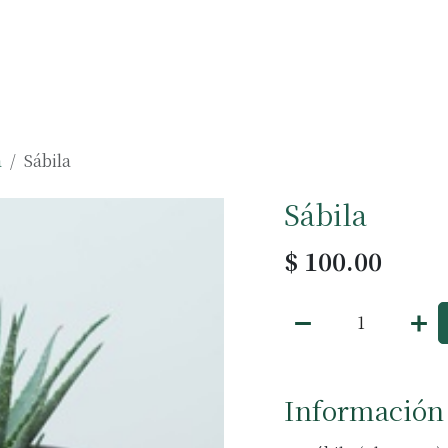
Muebles
Accesorios
Negocios
a
Sábila
Sábila
$
100.00
Información