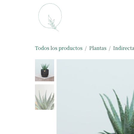
Ir al contenido
Macetas
Plantas
Todos los productos
Plantas
Indirect