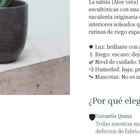
La sábila (Aloe vera
escultóricas con una
suculenta originaria 
interiores soleados 
rutinas de riego espa
☀️ Luz: brillante con
💧 Riego: escaso; de
🌿 Nivel de cuidado: 
💨 Humedad: baja; pr
🐾 Mascotas: No es a
¿Por qué ele
🛡️
Garantía Quina
Todas nuestras ma
defectos de fabric