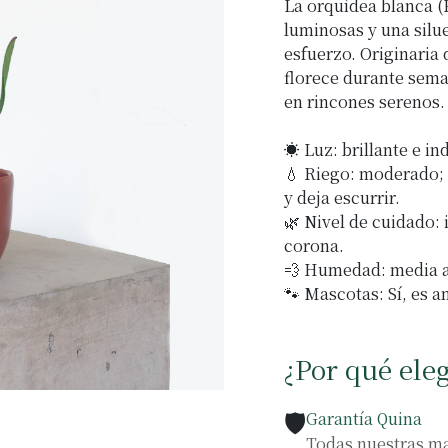
La orquídea blanca (
luminosas y una silue
esfuerzo. Originaria d
florece durante sema
en rincones serenos.
☀️ Luz: brillante e in
💧 Riego: moderado; 
y deja escurrir.
🌿 Nivel de cuidado:
corona.
💨 Humedad: media a 
🐾 Mascotas: Sí, es a
¿Por qué ele
🛡️
Garantía Quina
Todas nuestras ma