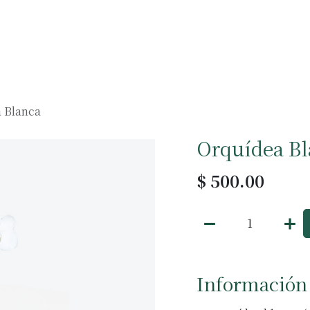
Muebles
Accesorios
Negocios
 Blanca
Orquídea B
$
500.00
Información