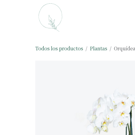
Ir al contenido
Macetas
Plantas
Todos los productos
Plantas
Orquídea