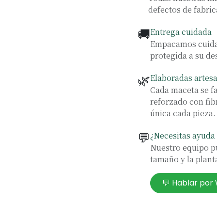
defectos de fabric
🚚
Entrega cuidada
Empacamos cuidad
protegida a su de
🌿
Elaboradas artes
Cada maceta se f
reforzado con fib
única cada pieza.
💬
¿Necesitas ayuda 
Nuestro equipo pu
tamaño y la planta
💬 Hablar po