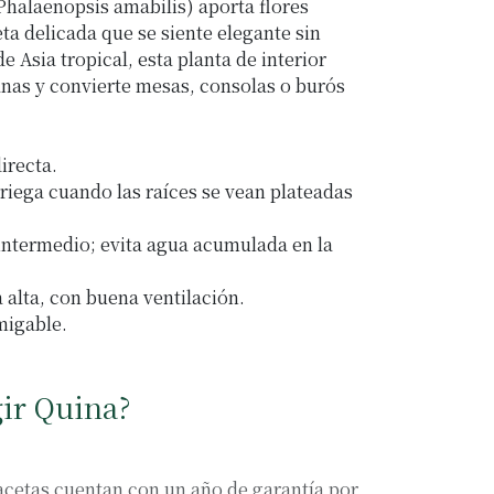
Phalaenopsis amabilis) aporta flores
ta delicada que se siente elegante sin
e Asia tropical, esta planta de interior
nas y convierte mesas, consolas o burós
directa.
riega cuando las raíces se vean plateadas
 intermedio; evita agua acumulada en la
alta, con buena ventilación.
migable.
gir Quina?
cetas cuentan con un año de garantía por