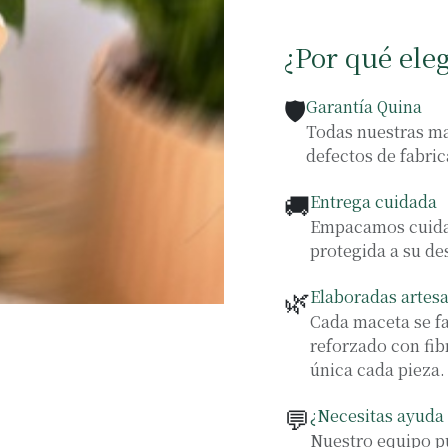
¿Por qué ele
🛡️
Garantía Quina
Todas nuestras ma
defectos de fabric
🚚
Entrega cuidada
Empacamos cuidad
protegida a su de
🌿
Elaboradas artes
Cada maceta se f
reforzado con fib
única cada pieza.
💬
¿Necesitas ayuda 
Nuestro equipo pu