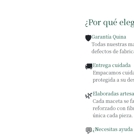
¿Por qué ele
🛡️
Garantía Quina
Todas nuestras ma
defectos de fabric
🚚
Entrega cuidada
Empacamos cuidad
protegida a su de
🌿
Elaboradas artes
Cada maceta se f
reforzado con fib
única cada pieza.
💬
¿Necesitas ayuda 