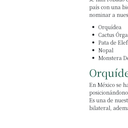
país con una bi
nominar a nuest
Orquídea
Cactus Órg
Pata de Ele
Nopal
Monstera De
Orquíd
En México se ha
posicionándono
Es una de nuest
bilateral, adem