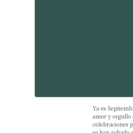
Ya es Septiembr
amor y orgullo 
celebraciones p
se han robado e