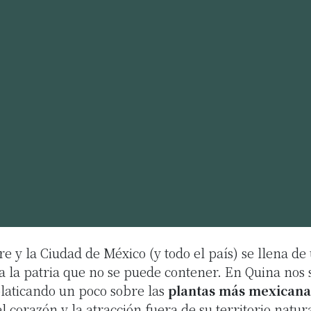
e y la Ciudad de México (y todo el país) se llena de
a la patria que no se puede contener. En Quina nos
laticando un poco sobre las
plantas más mexicana
l corazón y la atracción fuera de su territorio natur