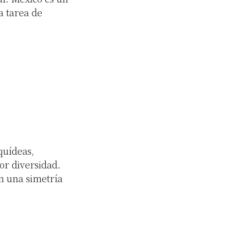
a tarea de
quídeas,
or diversidad.
on una simetría