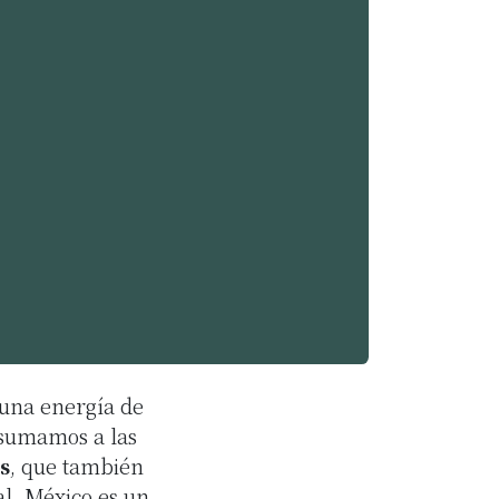
 una energía de
 sumamos a las
s
, que también
al. México es un